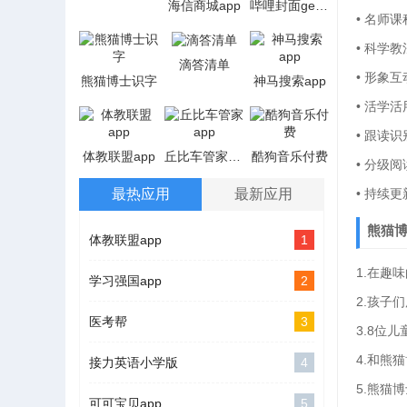
海信商城app
哔哩封面get安卓app
• 名师
• 科学
滴答清单
• 形象
熊猫博士识字
神马搜索app
• 活学
• 跟读
体教联盟app
丘比车管家app
酷狗音乐付费
• 分级
最热应用
最新应用
• 持续
熊猫
体教联盟app
1
1.在趣
学习强国app
2
2.孩子
医考帮
3
3.8位
4.和熊
接力英语小学版
4
5.熊猫
可可宝贝app
5