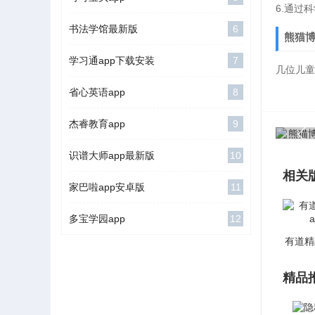
6.通过
书法学馆最新版
6
熊猫
学习通app下载安装
7
几位儿童
省心英语app
8
杰睿教育app
9
识谱大师app最新版
10
相关
家巴啦app安卓版
11
多宝学园app
12
有道精
精品