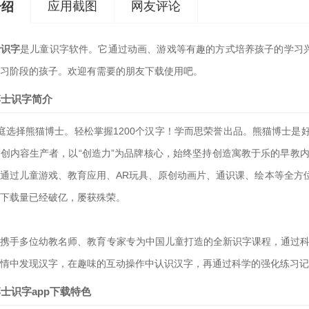
应用截图
网友评论
介绍
士识字
是儿童识字软件。它通过动画、游戏等有趣的方式培养孩子的学习兴
习阶段的孩子。欢迎有需要的朋友下载使用吧。
博士识字简介
庭选择熊猫博士。轻松掌握1200个汉字！学而思荣誉出品。熊猫博士
创内容生产者，以“创造力”为品牌核心，始终坚持创造寓教于乐的早教
通过儿童游戏、教育应用、AR玩具、原创动画片、通识课、绘本等全方
下载量已经破亿，屡获殊荣。
携手多位幼教名师、教育专家专为中国儿童打造的全新识字课程，通过科
情中发现汉字，在趣味的互动操作中认识汉字，再通过科学的强化练习记
士识字app下载特色