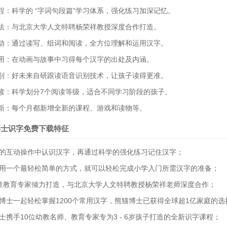
课程：科学的 “字词句段篇”学习体系，强化练习加深记忆。
教法：与北京大学人文特聘杨荣祥教授深度合作打造。
互动：通过读写、组词和阅读，全方位理解和运用汉字。
活用：在动画与故事中习得每个汉字的出处及内涵。
识别：好未来自研跟读语音识别技术，让孩子读得更准。
阅读：科学划分7个阅读等级，适合不同学习阶段的孩子。
更新：每个月都新增全新的课程、游戏和读物等。
博士识字免费下载特征
味的互动操作中认识汉字，再通过科学的强化练习记住汉字；
们用一个最轻松简单的方式，就可以轻松完成小学入门所需汉字的准备；
儿童教育专家倾力打造，与北京大学人文特聘教授杨荣祥老师深度合作；
猫博士一起轻松掌握1200个常用汉字，熊猫博士已获得全球超1亿家庭的
博士携手10位幼教名师、教育专家专为3 - 6岁孩子打造的全新识字课程；