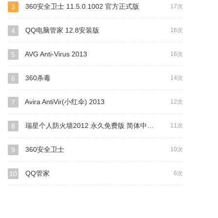
360安全卫士 11.5.0.1002 官方正式版
3
17次
QQ电脑管家 12.8安装版
4
16次
AVG Anti-Virus 2013
5
16次
360杀毒
6
14次
Avira AntiVir(小红伞) 2013
7
12次
瑞星个人防火墙2012 永久免费版 简体中文官方安装版
8
11次
360安全卫士
9
10次
QQ管家
10
6次