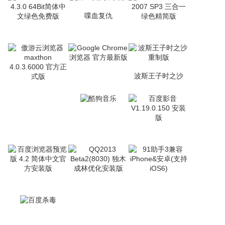
喋血复仇
波斯王子时之沙