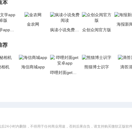
版本
金农网
海报新闻
落初文学app安卓版
疯读小说免费阅读
众创众阅官方版
推荐
秘相机
海信商城app
熊猫博士识字
滴答
哔哩封面get安卓app
后24小时内删除，不得用于任何商业用途，否则后果自负，请支持购买微软正版软件