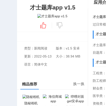
应用
才士题库app v1.5
才士题库
过日常模
才士题
才士题库
类型：新闻阅读
版本：v1.5 安卓
目题库：
更新：2022-05-13
大小：38.94 MB
才士题
语言：简体中文
工程类：
防工程师
换一换
精品推荐
财会类：
医学类：
隐秘相机
资格类：