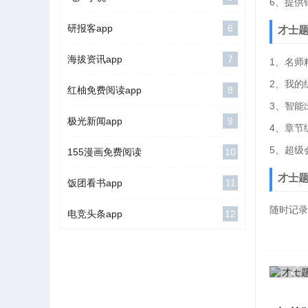
6、提供
研报客app
6
才士
海拔资讯app
7
1、名师
2、我的
红柚免费阅读app
8
3、智能
极光新闻app
9
4、章节
5、超级
155漫画免费阅读
10
才士题
饭团看书app
11
随时记录
电竞头条app
12