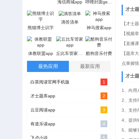
海信商城app
哔哩封面get安卓app
才士
滴答清单
【才士题
熊猫博士识字
神马搜索app
【视频章
【直播课
体教联盟app
丘比车管家app
酷狗音乐付费
【题库
点掌握情
最热应用
最新应用
才士
白茶阅读官网手机版
1
1、向用
才士题库app
2
2、支持
云豆阅读app
3
3、支持
4、提供
有道乐读app
4
5、能够
飞卢小说
5