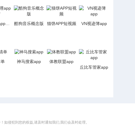
哔哩哔哩app官方
酷狗音乐概念版
猫饼APP短视频
VN视迹簿app
清单
神马搜索app
体教联盟app
丘比车管家app
！如侵犯到您的权益,请及时通知我们,我们会及时处理。