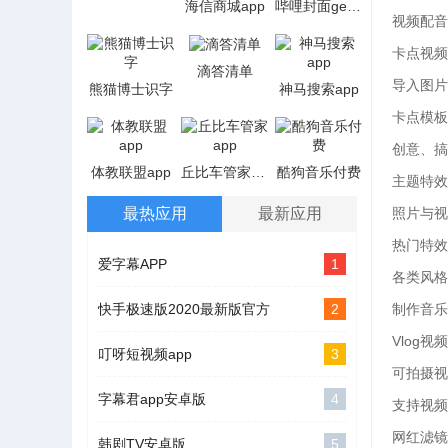
海信商城app
哔哩封面get安卓app
视频配音
卡点视频
滴答清单
导入图片
熊猫博士识字
神马搜索app
卡点模板
创意、搞
体教联盟app
丘比车管家app
酷狗音乐付费
主题特效
最热应用
最新应用
照片与视
热门特效
爱字幕APP
1
各类风格
快手极速版2020最新版官方
2
制作音乐
Vlog视
叮呀短视频app
3
可拍摄视
字幕君app安卓版
4
支持视频
网红滤镜
韩剧TV安卓版
5