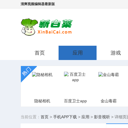
清爽视频编辑器最新版
首页
应用
游戏
隐秘相机
百度卫士app
金山毒霸
当前位置：
首页
>
手机APP下载
>
应用
>
影音视听
>
详细页