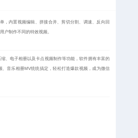
单，内置视频编辑、拼接合并、剪切分割、调速、反向回
助用户制作不同的特效视频。
压缩、电子相册以及卡点视频制作等功能，软件拥有丰富的
视频、音乐相册MV统统搞定，轻松打造爆款视频，成为微信