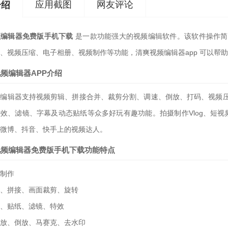
应用截图
网友评论
介绍
频编辑器免费版手机下载
是一款功能强大的视频编辑软件。该软件操作简
、视频压缩、电子相册、视频制作等功能，清爽视频编辑器app 可以帮
频编辑器APP介绍
频编辑器支持视频剪辑、拼接合并、裁剪分割、调速、倒放、打码、视频
效、滤镜、字幕及动态贴纸等众多好玩有趣功能。拍摄制作Vlog、短
微博、抖音、快手上的视频达人。
视频编辑器免费版手机下载功能特点
制作
、拼接、画面裁剪、旋转
、贴纸、滤镜、特效
放、倒放、马赛克、去水印