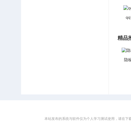
q
精品
隐
本站发布的系统与软件仅为个人学习测试使用，请在下载