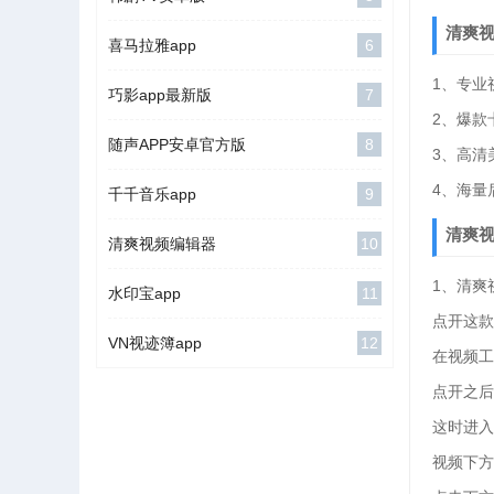
清爽视
喜马拉雅app
6
1、专业
巧影app最新版
7
2、爆款
随声APP安卓官方版
8
3、高清
4、海量
千千音乐app
9
清爽视
清爽视频编辑器
10
1、清爽
水印宝app
11
点开这款
VN视迹簿app
12
在视频工
点开之后
这时进入
视频下方