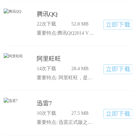
腾讯QQ
22次下载
52.8 MB
重要特点:腾讯QQ2014 V5.5
阿里旺旺
14次下载
28.4 MB
重要特点: 阿里旺旺，是阿里巴巴为商人度身定做的免费网上商务沟通软件。它能帮您轻松找客户，发布、管理商业信息；及时把握商机，随时洽谈做生意！
迅雷7
10次下载
27.5 MB
重要特点: 迅雷正式版之后的又一个更新版本，迅雷7.9.7.4522优先体验版继续带来大量的体验优化，其中安装速度的大幅提升是亮点之一.还实现了部分雷友们期待已久的小功能.仍在用迅雷7.2的雷友们可以考虑升级啦!