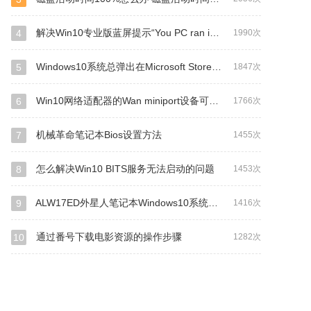
解决Win10专业版蓝屏提示“You PC ran into a problem..."的技巧
4
1990次
Windows10系统总弹出在Microsoft Store查应用的解决方法
5
1847次
Win10网络适配器的Wan miniport设备可以删除吗？
6
1766次
机械革命笔记本Bios设置方法
7
1455次
怎么解决Win10 BITS服务无法启动的问题
8
1453次
ALW17ED外星人笔记本Windows10系统改Windows7系统的
9
1416次
通过番号下载电影资源的操作步骤
10
1282次