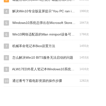
解决Win10专业版蓝屏提示“You PC ran into a problem..."的技巧
4
1990次
Windows10系统总弹出在Microsoft Store查应用的解决方法
5
1847次
Win10网络适配器的Wan miniport设备可以删除吗？
6
1766次
机械革命笔记本Bios设置方法
7
1455次
怎么解决Win10 BITS服务无法启动的问题
8
1453次
ALW17ED外星人笔记本Windows10系统改Windows7系统的
9
1416次
通过番号下载电影资源的操作步骤
10
1282次