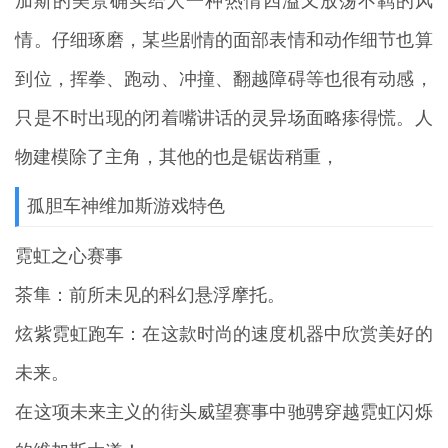
加斯的美景确实给人一种热情四溢又放荡不羁的风
情。仔细琢磨，某些剧情的面部表情和动作细节也算
到位，挥拳、跑动、冲撞、翻越障碍等也很有动感，
只是不时出现的闭着嘴讲话的灵异场面略瘆得慌。人
物建模除了主角，其他的也是锯齿稍重，
孤胆车神维加斯游戏特色
霓虹之心赛事
茶隼：前所未见的科幻悬浮摩托。
炫紫霓虹跑车：在这款时尚的速度机器中欣赏美好的
未来。
在这项未来主义的街头威望赛事中驰骋穿越霓虹闪烁