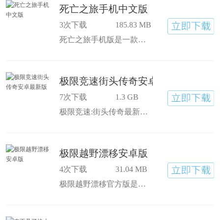
死亡之旅手机中文版
3次下载
185.83 MB
死亡之旅手机版是一款融入多种动作与恐怖元素的惊险刺激赛车手游，死亡之旅安卓版玩家在游戏中驾驶各种款式的武装战车进行竞速，而且途中会不断有僵尸出来袭击你，要小心应对的同时不断前行才能到达胜利的彼岸，游戏剧情跌宕起伏，每一关的难度都不尽相同，惊险刺激在道上一路狂奔，玩家在游戏中可以根据喜好自由改装战车，例如轮胎、悬挂、武器以及喷涂等都能随意修改，将车辆各项性能发挥到极致，享受更好的游戏体验，每次闯关成功都能获得大量游戏奖励，之后又可以进行车辆改装。
极限竞速街头传奇安卓最新版
7次下载
1.3 GB
极限竞速:街头传奇最新版顾名思义玩家将在这里感受速度带来的无限激情，并创造新一代车王传奇。极限竞速街头传奇这款游戏不同于其他赛车游戏只是单纯地为玩家带来竞速体验，极限竞速:街头传奇安卓版下载后即可体验！
极限越野漂移安卓版
4次下载
31.04 MB
极限越野漂移官方版是一款非常好玩的赛车竞速类游戏，玩家在这款游戏中将会化身一名职业赛车手，凭借着自己出色的驾驶技巧，来超越赛道中的所有车手最终成功抵达目的地赢得驾驶胜利，极限越野漂移手游下载后即可体验！