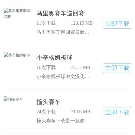
马里奥赛车巡回赛
11次下载
120.15 MB
马里奥赛车巡回赛最新版下载是任天堂出品的一种赛车手游。玩家现在可以在移动端感受到刺激的赛车体验。在马里奥卡丁车巡回赛中与世界各地的玩家在同一个屏幕上竞争，在阶梯上
小辛格姆板球
16次下载
74.12 MB
小辛格姆板球中文汉化下载是一款非常经典有趣的以棒球为主题的动作休闲游戏。画风是漫画风格创造的，很好玩。小辛格姆板球游戏下载 在游戏中，玩家会控制角色飞小球，不断
撞头赛车
24次下载
71.06 MB
撞头赛车下载是一款赛车相互碰撞的竞技手机游戏，采用经典的像素风格、粒状的场景地图和丰富多彩的效果，撞头赛车无限车破解内购下载 营造激情的游戏氛围，挑战大师，征服一